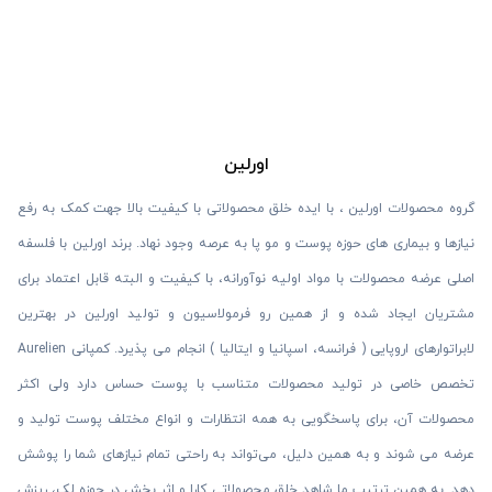
اورلین
گروه محصولات اورلین ، با ایده خلق محصولاتی با کیفیت بالا جهت کمک به رفع
نیازها و بیماری های حوزه پوست و مو پا به عرصه وجود نهاد. برند اورلین با فلسفه
اصلی عرضه محصولات با مواد اولیه نوآورانه، با کیفیت و البته قابل اعتماد برای
مشتریان ایجاد شده و از همین رو فرمولاسیون و تولید اورلین در بهترین
لابراتوارهای اروپایی ( فرانسه، اسپانیا و ایتالیا ) انجام می پذیرد. کمپانی Aurelien
تخصص خاصی در تولید محصولات متناسب با پوست حساس دارد ولی اکثر
محصولات آن، برای پاسخگویی به همه انتظارات و انواع مختلف پوست تولید و
عرضه می شوند و به همین دلیل، می‌تواند به راحتی تمام نیازهای شما را پوشش
دهد. به همین ترتیب ما شاهد خلق محصولاتی کارا و اثر بخش در حوزه لک، ریزش