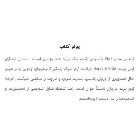
پولو کلاب
کــه در ســال 1982 تأســیس شــد، یــک برنــد مــد جهانــی اســت . نشـــان تجـــاری
ایــن برنـــد Horse & Rider ظرافـت آرام سبـک زنـدگی کالیـفرنیـای جنـوبی و در عـیـن
حـال تصـاویـری از ورزش رقـابـتی ،قــدرت فــردی و ثــروت را تـداعــی مـیکــند .اگـرچه
ایـن بـرنـد در بـازار نسبـتًاً جـوان است ،امـــا تـــعداد قـــابل تـــوجهی از تحســین ها و
تمجیدهــا را بــه دســت آورده اســت.