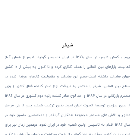
شیفر
چرم و کفش شیفر، در سال 1378 در ایران تاسیس گردید. شیفر از همان آغاز
فعالیت، بازارهای بین المللی را هدف گذاری کرده و تا کنون به بیش از 10 کشور
جهان صادرات داشته است.حجم این صادرات و مقبولیت کالاهای عرضه شده در
سطح بین المللی، شیفر را مفتخر به دریافت لوح صادر کننده فعال کشور از وزیر
محترم بازرگانی در سال 1384 و اخذ لوح صادر کننده رتبه دوم کشوری در سال 1386
از سوی سازمان توسعه تجارت ایران نمود. بدین ترتیب شیفر، پس از طی مراحل
دشوار و تلاش های مستمر مجموعه همکاران گرانقدر و متخصصین دلسوز خود در
سال 1386 اقدام به تاسیس اولین شعبه خود در ایران نمود. درهمین زمان نیز برای
اولین بار در کشور موفق به اخذ گواهی از وزارت بهداشت و درمان وآموزش پزشکی،