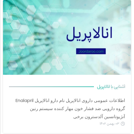
آشنایی با انالاپریل
اطلاعات عمومی داروی انالاپریل نام دارو انالاپریل Enalapril 
گروه دارویی ضد فشار خون مهار کننده سیستم رنین 
آنژیوتانسین آلدسترون برخی		
۰۳ بهمن ۱۴۰۲