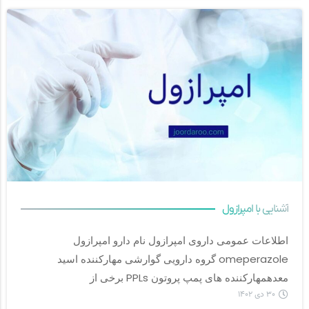
آشنایی با امپرازول
اطلاعات عمومی داروی امپرازول نام دارو امپرازول 
omeperazole گروه دارویی گوارشی مهارکننده اسید 
معدهمهارکننده های پمپ پروتون PPLs برخی از		
۳۰ دی ۱۴۰۲