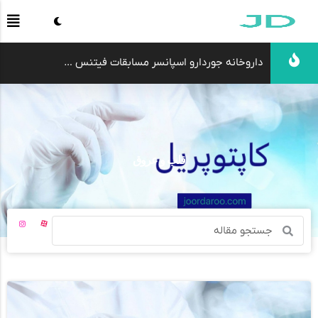
داروخانه جوردارو اسپانسر مسابقات فیتنس اصفهان شد
یوهیمبین در ک
قلب و عروق